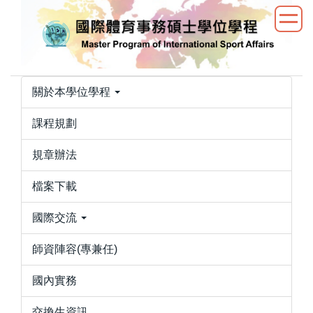
跳
到
主
要
內
關於本學位學程
容
區
課程規劃
規章辦法
檔案下載
國際交流
師資陣容(專兼任)
國內實務
交換生資訊